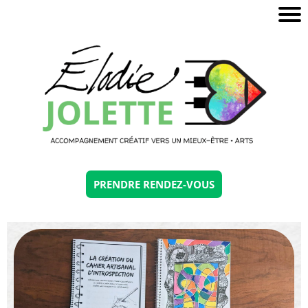
A
c
e
S
r
PRENDRE RENDEZ-VOUS
c
s
u