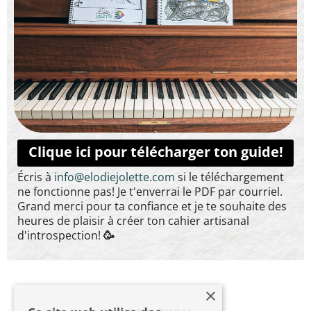
l
C
r
é
a
ti
Clique ici pour télécharger ton guide!
o
n
Écris à
info@elodiejolette.com
si le téléchargement
ne fonctionne pas! Je t'enverrai le PDF par courriel.
s
Grand merci pour ta confiance et je te souhaite des
heures de plaisir à créer ton cahier artisanal
d'introspection!
🥳
R
é
s
×