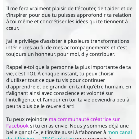
Il me fera vraiment plaisir de t'écouter, de t'aider et de
t’inspirer, pour que tu puisses approfondir ta relation
à toi-même et concrétiser les idées qui te tiennent à
cœur
.
J’ai le privilège d'assister à plusieurs transformations
intérieures au fil de mes accompagnements et c'est
toujours un honneur, pour moi, d'y contribuer.
Rappelle-toi que la personne la plus importante de ta
vie, c’est TOI. À chaque instant, tu peux choisir
d'utiliser tout ce que tu vis pour continuer
d'apprendre et de grandir, en tant qu'être humain. En
t'alignant ainsi avec conscience et volonté sur
l'intelligence et l'amour en toi, ta vie deviendra peu à
peu ta plus belle œuvre d'art!
Tu peux rejoindre
ma communauté créatrice sur
Facebook
si tu en as envie. Nous y sommes déjà une
belle gang! 🥳 Je t'invite aussi à t'abonner à
mon canal
de diffusion La TRAC créative
pour recevoir à