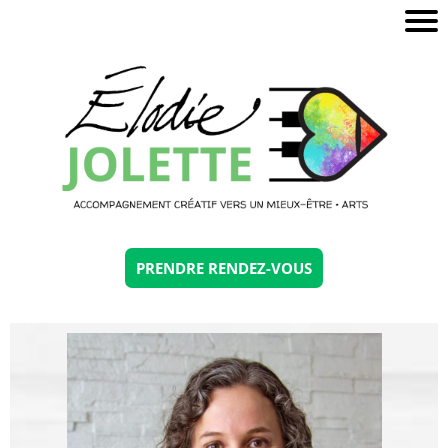
A
ue
S
v
e
PRENDRE RENDEZ-VOUS
O
ti
C