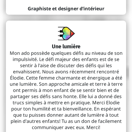
Soutien à la réalisation de projets variés
Graphiste et designer d’intérieur
(création de sites webs, visuels, vidéos, photos,
musique, rédaction de textes variés, révision, etc.)
Tarif horaire :
60$ + taxes
Banque de 6 heures :
300$ + taxes (6e heure
offerte)
Une lumière
Mon ado possède quelques défis au niveau de son
impulsivité. Le défi majeur des enfants est de se
sentir à l'aise de discuter des défis qui les
envahissent. Nous avons récemment rencontré
Élodie. Cette femme charmante et énergique a été
une lumière. Son approche amicale et terre à terre
ont permis à mon enfant de se sentir bien et de
partager ses défis sans honte. Elle lui a donné des
trucs simples à mettre en pratique. Merci Elodie
pour ton humilité et ta bienveillance. En espérant
que tu puisses donner autant de lumière à tout
plein d'autres enfants! Tu as un don de facilement
communiquer avec eux. Merci!