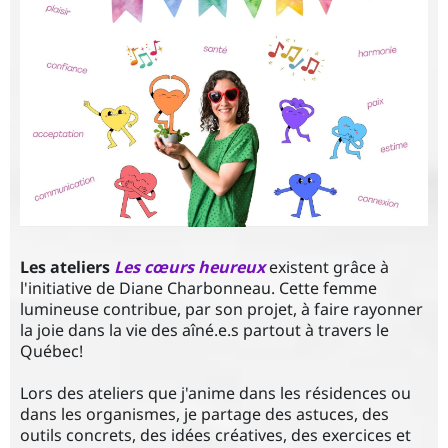
l
C
r
é
a
ti
o
n
Les ateliers
Les cœurs heureux
existent grâce à
s
l'initiative de Diane Charbonneau. Cette femme
lumineuse contribue, par son projet, à faire rayonner
la joie dans la vie des aîné.e.s partout à travers le
R
Québec!
é
Lors des ateliers que j'anime dans les résidences ou
dans les organismes, je partage des astuces, des
s
outils concrets, des idées créatives, des exercices et