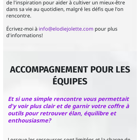
e
de l'inspiration pour aider à cultiver un mieux-être
dans sa vie au quotidien, malgré les défis que l'on
a
rencontre.
u
Écrivez-moi à
info@elodiejolette.com
pour plus
x
d'informations!
ACCOMPAGNEMENT POUR LES
ÉQUIPES
Et si une simple rencontre vous permettait
d'y voir plus clair et de garnir votre coffre à
outils pour retrouver élan, équilibre et
enthousiasme?
Lorsque les ressources sont limitées et la charge de