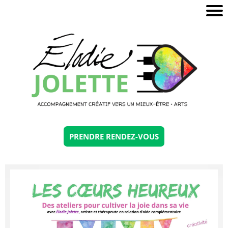
A
c
e
S
r
PRENDRE RENDEZ-VOUS
c
s
u