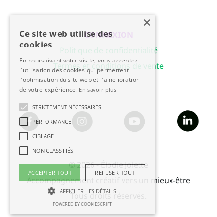
×
Ce site web utilise des
CONNEXION
cookies
Politique de confidentialité
En poursuivant votre visite, vous acceptez
Termes et conditions de vente
l'utilisation des cookies qui permettent
l'optimisation du site web et l'amélioration
de votre expérience.
En savoir plus
STRICTEMENT NÉCESSAIRES
PERFORMANCE
CIBLAGE
NON CLASSIFIÉS
© 2026 - Élodie Jolette
ACCEPTER TOUT
REFUSER TOUT
Accompagnement créatif vers un mieux-être
AFFICHER LES DÉTAILS
Tous droits réservés.
POWERED BY COOKIESCRIPT