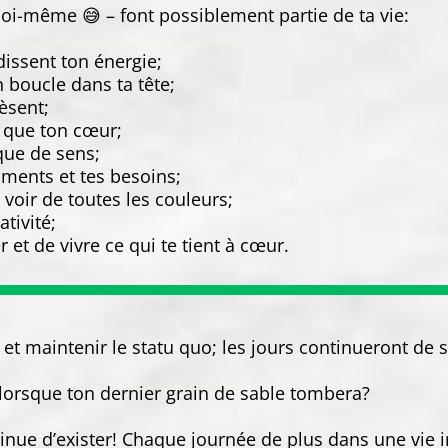
moi-même 😅 – font possiblement partie de ta vie:
issent ton énergie;
 boucle dans ta tête;
èsent;
s que ton cœur;
que de sens;
iments et tes besoins;
t voir de toutes les couleurs;
tivité;
et de vivre ce qui te tient à cœur.
t maintenir le statu quo; les jours continueront de s’é
 lorsque ton dernier grain de sable tombera?
inue d’exister! Chaque journée de plus dans une vie in