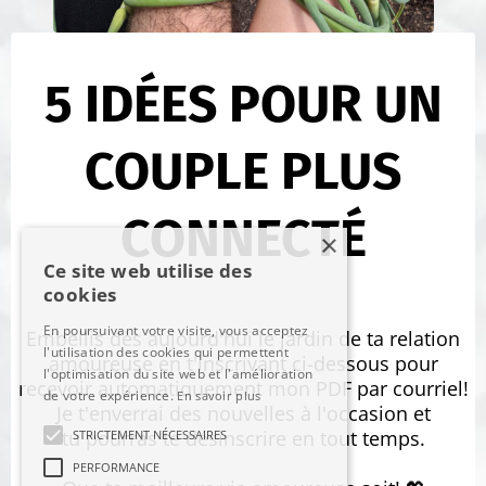
5 IDÉES POUR UN
COUPLE PLUS
CONNECTÉ
×
Ce site web utilise des
cookies
En poursuivant votre visite, vous acceptez
Embellis dès aujourd'hui le jardin de ta relation
l'utilisation des cookies qui permettent
amoureuse en t'inscrivant ci-dessous pour
l'optimisation du site web et l'amélioration
recevoir automatiquement mon PDF par courriel!
de votre expérience.
En savoir plus
Je t'enverrai des nouvelles à l'occasion et
tu pourras te désinscrire en tout temps.
STRICTEMENT NÉCESSAIRES
PERFORMANCE